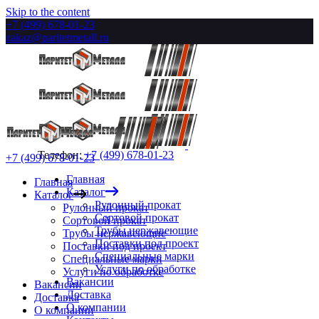
Skip to the content
+7 (499) 678-01-23
zakaz@paritetmetall.ru
Телефон:
+7 (499) 678-01-23
+7 (499) 678-01-23
Главная
Главная
Каталог
Каталог
Рулонный прокат
Рулонный прокат
Сортовой прокат
Сортовой прокат
Трубы нержавеющие
Трубы нержавеющие
Поставки под проект
Поставки под проект
Специальные марки
Специальные марки
Услуги по обработке
Услуги по обработке
Вакансии
Вакансии
Доставка
Доставка
О компании
О компании