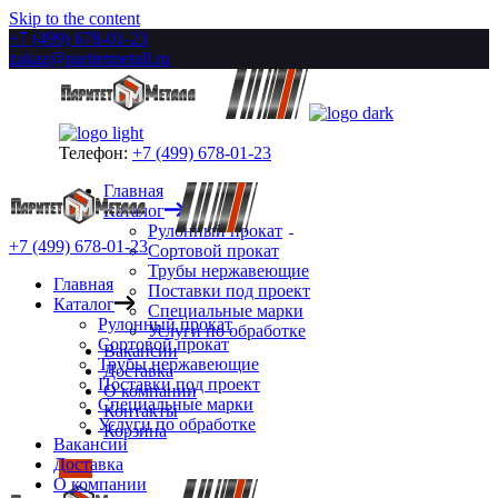
Skip to the content
+7 (499) 678-01-23
zakaz@paritetmetall.ru
Телефон:
+7 (499) 678-01-23
Главная
Каталог
Рулонный прокат
+7 (499) 678-01-23
Сортовой прокат
Трубы нержавеющие
Главная
Поставки под проект
Каталог
Специальные марки
Рулонный прокат
Услуги по обработке
Сортовой прокат
Вакансии
Трубы нержавеющие
Доставка
Поставки под проект
О компании
Специальные марки
Контакты
Услуги по обработке
Корзина
Вакансии
Доставка
О компании