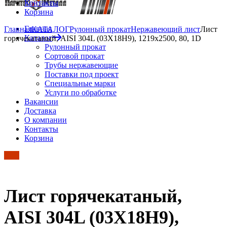
Контакты
Корзина
Главная
Главная
КАТАЛОГ
Рулонный прокат
Нержавеющий лист
Лист
Каталог
горячекатаный, AISI 304L (03Х18Н9), 1219х2500, 80, 1D
Рулонный прокат
Сортовой прокат
Трубы нержавеющие
Поставки под проект
Специальные марки
Услуги по обработке
Вакансии
Доставка
О компании
Контакты
Корзина
Лист горячекатаный,
AISI 304L (03Х18Н9),