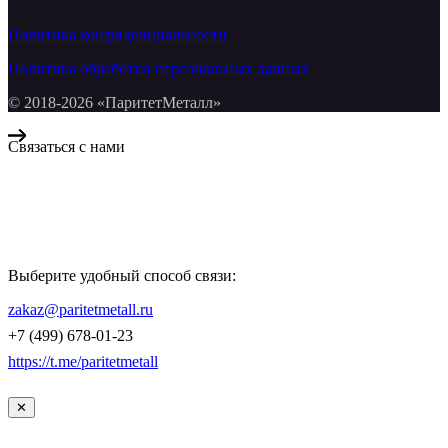
Политика конфиденциальности
Политика обработки персональных данных
© 2018-2026 «ПаритетМеталл»
Связаться с нами
Компания «Паритет Металл»
всегда готова ответить на ваши вопросы, помочь с подбором
металлопроката и оформить заказ.
Выберите удобный способ связи:
КОНТАКТЫ
zakaz@paritetmetall.ru
+7 (499) 678-01-23
https://t.me/paritetmetall
✕