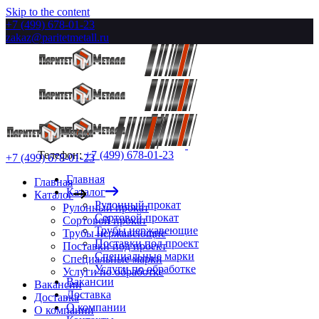
Skip to the content
+7 (499) 678-01-23
zakaz@paritetmetall.ru
Телефон:
+7 (499) 678-01-23
+7 (499) 678-01-23
Главная
Главная
Каталог
Каталог
Рулонный прокат
Рулонный прокат
Сортовой прокат
Сортовой прокат
Трубы нержавеющие
Трубы нержавеющие
Поставки под проект
Поставки под проект
Специальные марки
Специальные марки
Услуги по обработке
Услуги по обработке
Вакансии
Вакансии
Доставка
Доставка
О компании
О компании