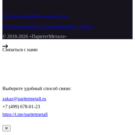
Политика конфиденциальности
Политика обработки персональных данных
© 2018-2026 «ПаритетМеталл»
Связаться с нами
Компания «Паритет Металл»
всегда готова ответить на ваши вопросы, помочь с подбором
металлопроката и оформить заказ.
Выберите удобный способ связи:
КОНТАКТЫ
zakaz@paritetmetall.ru
+7 (499) 678-01-23
https://t.me/paritetmetall
✕