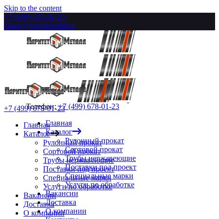
Skip to the content
+7 (499) 678-01-23
zakaz@paritetmetall.ru
Телефон:
+7 (499) 678-01-23
+7 (499) 678-01-23
Главная
Главная
Каталог
Каталог
Рулонный прокат
Рулонный прокат
Сортовой прокат
Сортовой прокат
Трубы нержавеющие
Трубы нержавеющие
Поставки под проект
Поставки под проект
Специальные марки
Специальные марки
Услуги по обработке
Услуги по обработке
Вакансии
Вакансии
Доставка
Доставка
О компании
О компании