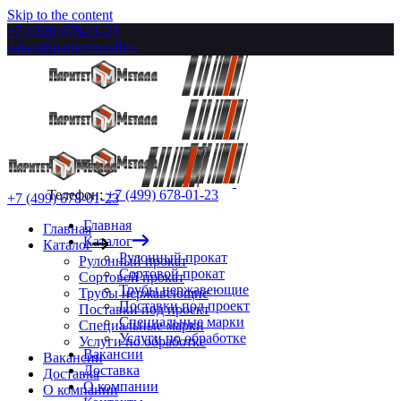
Skip to the content
+7 (499) 678-01-23
zakaz@paritetmetall.ru
Телефон:
+7 (499) 678-01-23
+7 (499) 678-01-23
Главная
Главная
Каталог
Каталог
Рулонный прокат
Рулонный прокат
Сортовой прокат
Сортовой прокат
Трубы нержавеющие
Трубы нержавеющие
Поставки под проект
Поставки под проект
Специальные марки
Специальные марки
Услуги по обработке
Услуги по обработке
Вакансии
Вакансии
Доставка
Доставка
О компании
О компании