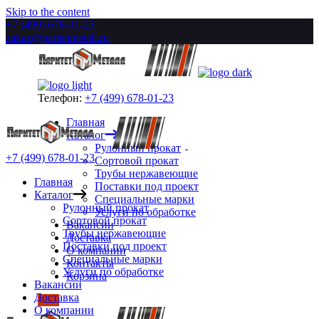
Skip to the content
+7 (499) 678-01-23
zakaz@paritetmetall.ru
Телефон:
+7 (499) 678-01-23
Главная
Каталог
Рулонный прокат
+7 (499) 678-01-23
Сортовой прокат
Трубы нержавеющие
Главная
Поставки под проект
Каталог
Специальные марки
Рулонный прокат
Услуги по обработке
Сортовой прокат
Вакансии
Трубы нержавеющие
Доставка
Поставки под проект
О компании
Специальные марки
Контакты
Услуги по обработке
Корзина
Вакансии
Доставка
О компании