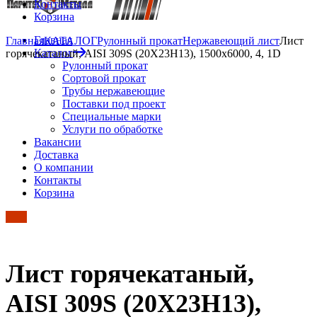
Контакты
Корзина
Главная
Главная
КАТАЛОГ
Рулонный прокат
Нержавеющий лист
Лист
Каталог
горячекатаный, AISI 309S (20Х23Н13), 1500х6000, 4, 1D
Рулонный прокат
Сортовой прокат
Трубы нержавеющие
Поставки под проект
Специальные марки
Услуги по обработке
Вакансии
Доставка
О компании
Контакты
Корзина
Лист горячекатаный,
AISI 309S (20Х23Н13),