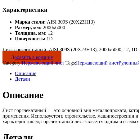
Характеристики
Марка стали:
AISI 309S (20Х23Н13)
Размер, мм:
2000х6000
Толщина, мм:
12
Поверхность:
1D
Лист горячекатаный, AISI 309S (20Х23Н13), 2000х6000, 12, 1D q
Добавить в корзину
Category:
Нержавеющий лист
Tags:
Нержавеющий лист
Рулонный
Описание
Детали
Описание
Лист горячекатаный — это основной вид металлопроката, кот
применения. Используется в строительстве, машиностроении и
характеристикам, горячекатаный лист является одним из самы
Детали