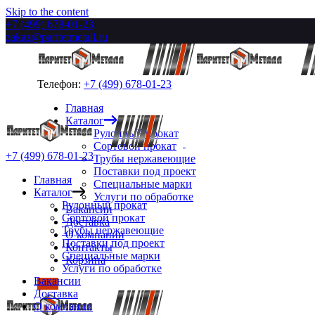
Skip to the content
+7 (499) 678-01-23
zakaz@paritetmetall.ru
Телефон:
+7 (499) 678-01-23
Главная
Каталог
Рулонный прокат
Сортовой прокат
+7 (499) 678-01-23
Трубы нержавеющие
Поставки под проект
Главная
Специальные марки
Каталог
Услуги по обработке
Рулонный прокат
Вакансии
Сортовой прокат
Доставка
Трубы нержавеющие
О компании
Поставки под проект
Контакты
Специальные марки
Корзина
Услуги по обработке
Вакансии
Доставка
О компании