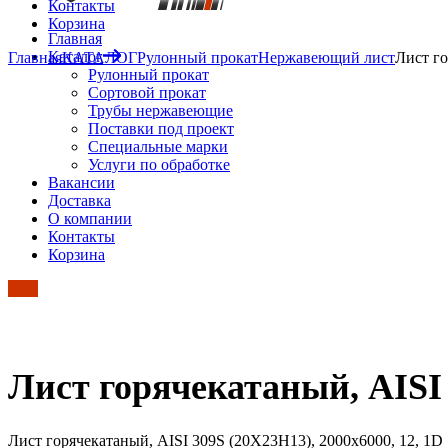
Контакты
Корзина
Главная
Каталог
Главная
КАТАЛОГ
Рулонный прокат
Нержавеющий лист
Лист го
Рулонный прокат
Сортовой прокат
Трубы нержавеющие
Поставки под проект
Специальные марки
Услуги по обработке
Вакансии
Доставка
О компании
Контакты
Корзина
Лист горячекатаный, AISI 
Лист горячекатаный, AISI 309S (20Х23Н13), 2000х6000, 12, 1D