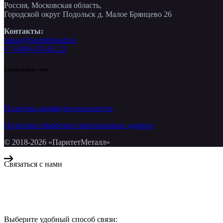
Россия, Московская область,
Городской округ Подольск д. Малое Брянцево 26
Контакты:
zakaz@paritetmetall.ru
+7 (499) 678-01-23
Социальные сети
Политика конфиденциальности
Политика обработки персональных данных
© 2018-2026 «ПаритетМеталл»
Связаться с нами
Компания «Паритет Металл»
всегда готова ответить на ваши вопросы, помочь с подбором ме
Выберите удобный способ связи: