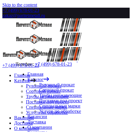
Skip to the content
+7 (499) 678-01-23
zakaz@paritetmetall.ru
Телефон:
+7 (499) 678-01-23
+7 (499) 678-01-23
Главная
Главная
Каталог
Каталог
Рулонный прокат
Рулонный прокат
Сортовой прокат
Сортовой прокат
Трубы нержавеющие
Трубы нержавеющие
Поставки под проект
Поставки под проект
Специальные марки
Специальные марки
Услуги по обработке
Услуги по обработке
Вакансии
Вакансии
Доставка
Доставка
О компании
О компании