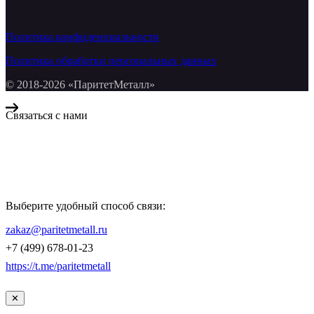
Политика конфиденциальности
Политика обработки персональных данных
© 2018-2026 «ПаритетМеталл»
Связаться с нами
Компания «Паритет Металл»
всегда готова ответить на ваши вопросы, помочь с подбором
металлопроката и оформить заказ.
Выберите удобный способ связи:
КОНТАКТЫ
zakaz@paritetmetall.ru
+7 (499) 678-01-23
https://t.me/paritetmetall
✕