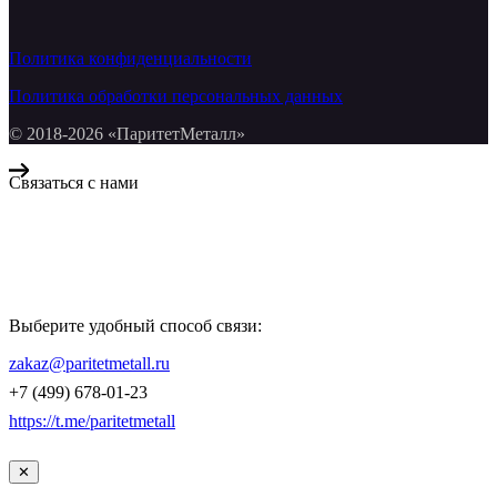
Политика конфиденциальности
Политика обработки персональных данных
© 2018-2026 «ПаритетМеталл»
Связаться с нами
Компания «Паритет Металл»
всегда готова ответить на ваши вопросы, помочь с подбором
металлопроката и оформить заказ.
Выберите удобный способ связи:
КОНТАКТЫ
zakaz@paritetmetall.ru
+7 (499) 678-01-23
https://t.me/paritetmetall
✕