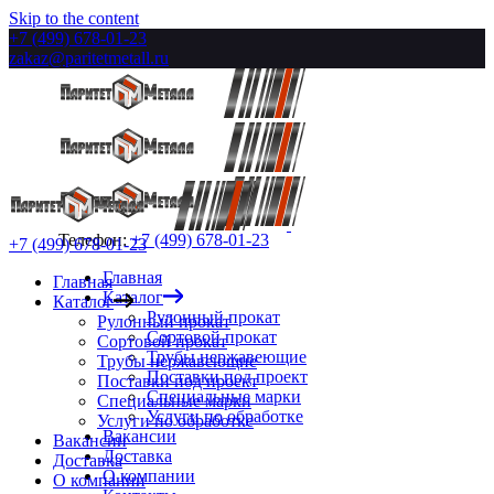
Skip to the content
+7 (499) 678-01-23
zakaz@paritetmetall.ru
Телефон:
+7 (499) 678-01-23
+7 (499) 678-01-23
Главная
Главная
Каталог
Каталог
Рулонный прокат
Рулонный прокат
Сортовой прокат
Сортовой прокат
Трубы нержавеющие
Трубы нержавеющие
Поставки под проект
Поставки под проект
Специальные марки
Специальные марки
Услуги по обработке
Услуги по обработке
Вакансии
Вакансии
Доставка
Доставка
О компании
О компании