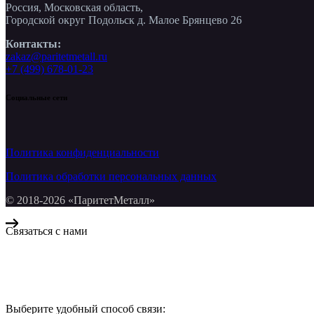
Россия, Московская область,
Городской округ Подольск д. Малое Брянцево 26
Контакты:
zakaz@paritetmetall.ru
+7 (499) 678-01-23
Социальные сети
Политика конфиденциальности
Политика обработки персональных данных
© 2018-2026 «ПаритетМеталл»
Связаться с нами
Компания «Паритет Металл»
всегда готова ответить на ваши вопросы, помочь с подбором ме
Выберите удобный способ связи: