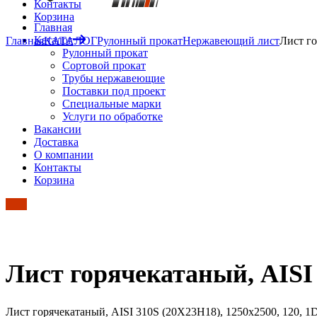
Контакты
Корзина
Главная
Каталог
Главная
КАТАЛОГ
Рулонный прокат
Нержавеющий лист
Лист го
Рулонный прокат
Сортовой прокат
Трубы нержавеющие
Поставки под проект
Специальные марки
Услуги по обработке
Вакансии
Доставка
О компании
Контакты
Корзина
Лист горячекатаный, AISI 
Лист горячекатаный, AISI 310S (20Х23Н18), 1250х2500, 120, 1