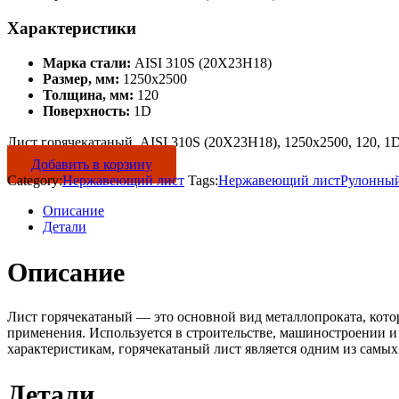
Характеристики
Марка стали:
AISI 310S (20Х23Н18)
Размер, мм:
1250х2500
Толщина, мм:
120
Поверхность:
1D
Лист горячекатаный, AISI 310S (20Х23Н18), 1250х2500, 120, 1D
Добавить в корзину
Category:
Нержавеющий лист
Tags:
Нержавеющий лист
Рулонный
Описание
Детали
Описание
Лист горячекатаный — это основной вид металлопроката, кот
применения. Используется в строительстве, машиностроении и
характеристикам, горячекатаный лист является одним из самы
Детали