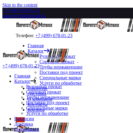
Skip to the content
+7 (499) 678-01-23
zakaz@paritetmetall.ru
Телефон:
+7 (499) 678-01-23
Главная
Каталог
Рулонный прокат
Сортовой прокат
+7 (499) 678-01-23
Трубы нержавеющие
Поставки под проект
Главная
Специальные марки
Каталог
Услуги по обработке
Рулонный прокат
Вакансии
Сортовой прокат
Доставка
Трубы нержавеющие
О компании
Поставки под проект
Контакты
Специальные марки
Корзина
Услуги по обработке
Вакансии
Доставка
О компании