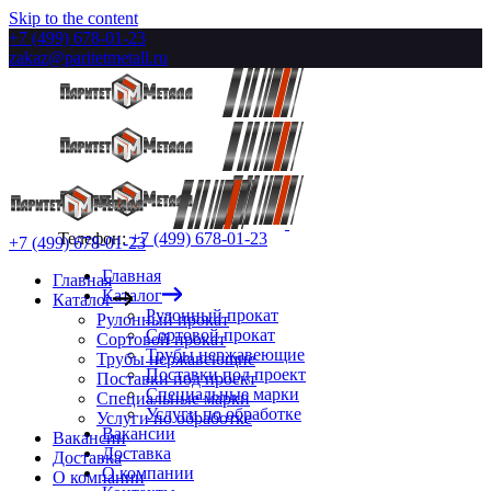
Skip to the content
+7 (499) 678-01-23
zakaz@paritetmetall.ru
Телефон:
+7 (499) 678-01-23
+7 (499) 678-01-23
Главная
Главная
Каталог
Каталог
Рулонный прокат
Рулонный прокат
Сортовой прокат
Сортовой прокат
Трубы нержавеющие
Трубы нержавеющие
Поставки под проект
Поставки под проект
Специальные марки
Специальные марки
Услуги по обработке
Услуги по обработке
Вакансии
Вакансии
Доставка
Доставка
О компании
О компании