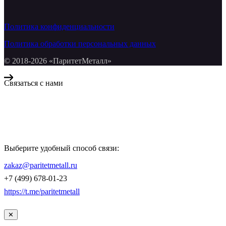
Политика конфиденциальности
Политика обработки персональных данных
© 2018-2026 «ПаритетМеталл»
Связаться с нами
Компания «Паритет Металл»
всегда готова ответить на ваши вопросы, помочь с подбором
металлопроката и оформить заказ.
Выберите удобный способ связи:
КОНТАКТЫ
zakaz@paritetmetall.ru
+7 (499) 678-01-23
https://t.me/paritetmetall
✕