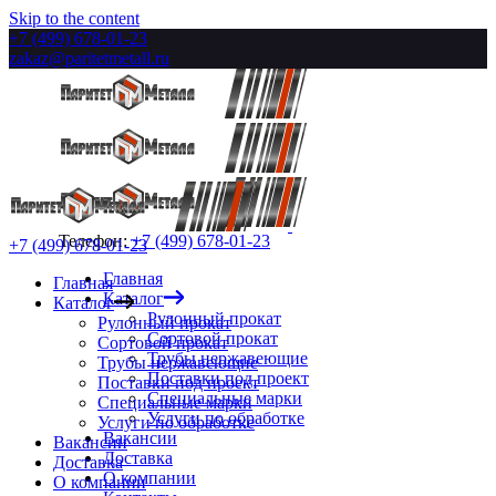
Skip to the content
+7 (499) 678-01-23
zakaz@paritetmetall.ru
Телефон:
+7 (499) 678-01-23
+7 (499) 678-01-23
Главная
Главная
Каталог
Каталог
Рулонный прокат
Рулонный прокат
Сортовой прокат
Сортовой прокат
Трубы нержавеющие
Трубы нержавеющие
Поставки под проект
Поставки под проект
Специальные марки
Специальные марки
Услуги по обработке
Услуги по обработке
Вакансии
Вакансии
Доставка
Доставка
О компании
О компании