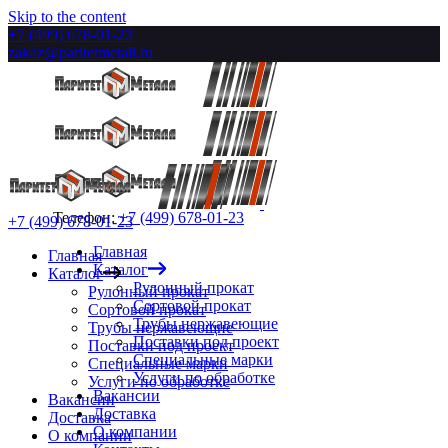
Skip to the content
+7 (499) 678-01-23
zakaz@paritetmetall.ru
Телефон:
+7 (499) 678-01-23
+7 (499) 678-01-23
Главная
Главная
Каталог
Каталог
Рулонный прокат
Рулонный прокат
Сортовой прокат
Сортовой прокат
Трубы нержавеющие
Трубы нержавеющие
Поставки под проект
Поставки под проект
Специальные марки
Специальные марки
Услуги по обработке
Услуги по обработке
Вакансии
Вакансии
Доставка
Доставка
О компании
О компании