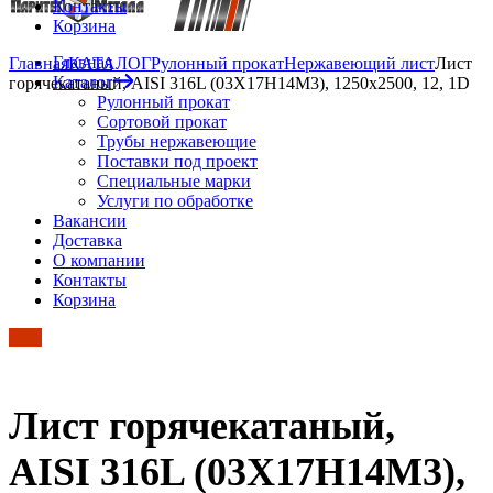
Контакты
Корзина
Главная
Главная
КАТАЛОГ
Рулонный прокат
Нержавеющий лист
Лист
Каталог
горячекатаный, AISI 316L (03Х17Н14М3), 1250х2500, 12, 1D
Рулонный прокат
Сортовой прокат
Трубы нержавеющие
Поставки под проект
Специальные марки
Услуги по обработке
Вакансии
Доставка
О компании
Контакты
Корзина
Лист горячекатаный,
AISI 316L (03Х17Н14М3),