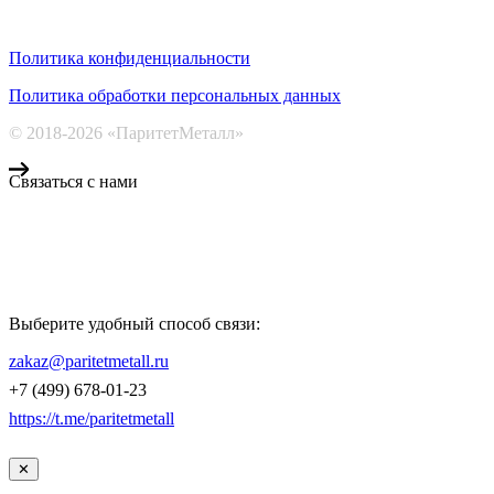
Политика конфиденциальности
Политика обработки персональных данных
© 2018-2026 «ПаритетМеталл»
Связаться с нами
Компания «Паритет Металл»
всегда готова ответить на ваши вопросы, помочь с подбором
металлопроката и оформить заказ.
Выберите удобный способ связи:
КОНТАКТЫ
zakaz@paritetmetall.ru
+7 (499) 678-01-23
https://t.me/paritetmetall
✕