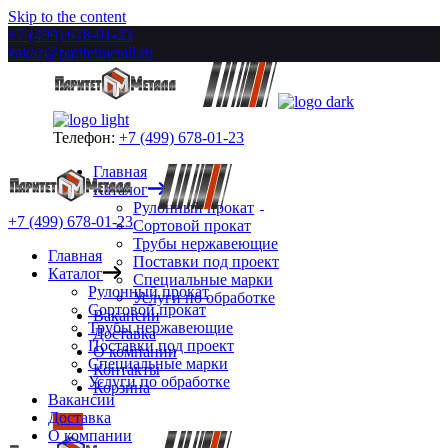
Skip to the content
+7 (499) 678-01-23
zakaz@paritetmetall.ru
Телефон:
+7 (499) 678-01-23
Главная
Каталог
Рулонный прокат
+7 (499) 678-01-23
Сортовой прокат
Трубы нержавеющие
Главная
Поставки под проект
Каталог
Специальные марки
Рулонный прокат
Услуги по обработке
Сортовой прокат
Вакансии
Трубы нержавеющие
Доставка
Поставки под проект
О компании
Специальные марки
Контакты
Услуги по обработке
Корзина
Вакансии
Доставка
О компании