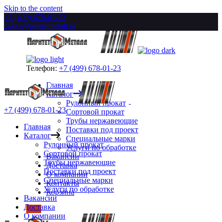
Skip to the content
+7 (499) 678-01-23
zakaz@paritetmetall.ru
Телефон:
+7 (499) 678-01-23
Главная
Каталог
Рулонный прокат
+7 (499) 678-01-23
Сортовой прокат
Трубы нержавеющие
Главная
Поставки под проект
Каталог
Специальные марки
Рулонный прокат
Услуги по обработке
Сортовой прокат
Вакансии
Трубы нержавеющие
Доставка
Поставки под проект
О компании
Специальные марки
Контакты
Услуги по обработке
Корзина
Вакансии
Доставка
О компании