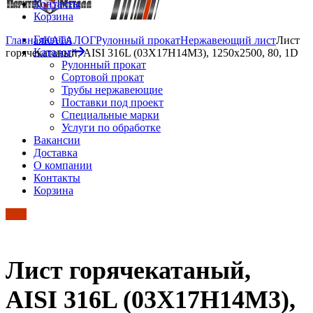
Контакты
Корзина
Главная
Главная
КАТАЛОГ
Рулонный прокат
Нержавеющий лист
Лист
Каталог
горячекатаный, AISI 316L (03Х17Н14М3), 1250х2500, 80, 1D
Рулонный прокат
Сортовой прокат
Трубы нержавеющие
Поставки под проект
Специальные марки
Услуги по обработке
Вакансии
Доставка
О компании
Контакты
Корзина
Лист горячекатаный,
AISI 316L (03Х17Н14М3),