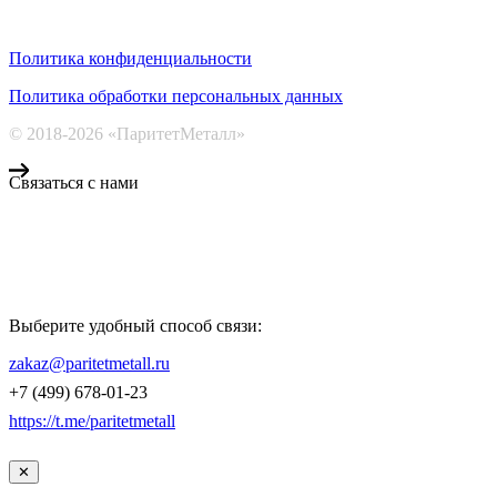
Политика конфиденциальности
Политика обработки персональных данных
© 2018-2026 «ПаритетМеталл»
Связаться с нами
Компания «Паритет Металл»
всегда готова ответить на ваши вопросы, помочь с подбором
металлопроката и оформить заказ.
Выберите удобный способ связи:
КОНТАКТЫ
zakaz@paritetmetall.ru
+7 (499) 678-01-23
https://t.me/paritetmetall
✕