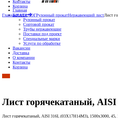
Контакты
Корзина
Главная
Каталог
Главная
КАТАЛОГ
Рулонный прокат
Нержавеющий лист
Лист го
Рулонный прокат
Сортовой прокат
Трубы нержавеющие
Поставки под проект
Специальные марки
Услуги по обработке
Вакансии
Доставка
О компании
Контакты
Корзина
Лист горячекатаный, AISI 
Лист горячекатаный, AISI 316L (03Х17Н14М3), 1500х3000, 45,