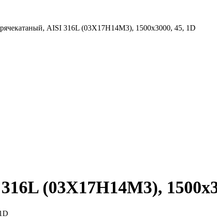
рячекатаный, AISI 316L (03Х17Н14М3), 1500х3000, 45, 1D
316L (03Х17Н14М3), 1500х30
 1D