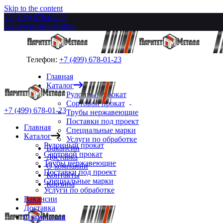
Skip to the content
+7 (499) 678-01-23
zakaz@paritetmetall.ru
Телефон:
+7 (499) 678-01-23
Главная
Каталог
Рулонный прокат
Сортовой прокат
+7 (499) 678-01-23
Трубы нержавеющие
Поставки под проект
Главная
Специальные марки
Каталог
Услуги по обработке
Рулонный прокат
Вакансии
Сортовой прокат
Доставка
Трубы нержавеющие
О компании
Поставки под проект
Контакты
Специальные марки
Корзина
Услуги по обработке
Вакансии
Доставка
О компании