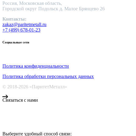
Россия, Московская область,
Городской округ Подольск д. Малое Брянцево 26
Контакты:
zakaz@paritetmetall.ru
+7 (499) 678-01-23
Социальные сети
Политика конфиденциальности
Политика обработки персональных данных
© 2018-2026 «ПаритетМеталл»
Связаться с нами
Компания «Паритет Металл»
всегда готова ответить на ваши вопросы, помочь с подбором ме
Выберите удобный способ связи: