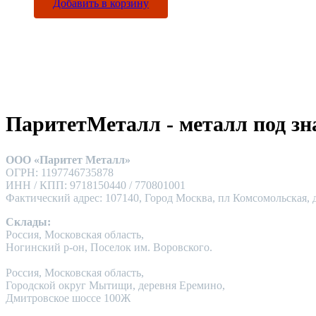
Добавить в корзину
ПаритетМеталл - металл под зн
ООО «Паритет Металл»
ОГРН: 1197746735878
ИНН / КПП: 9718150440 / 770801001
Фактический адрес: 107140, Город Москва, пл Комсомольская, д
Склады:
Россия, Московская область,
Ногинский р-он, Поселок им. Воровского.
Россия, Московская область,
Городской округ Мытищи, деревня Еремино,
Дмитровское шоссе 100Ж