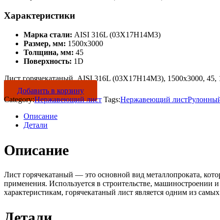
Характеристики
Марка стали:
AISI 316L (03Х17Н14М3)
Размер, мм:
1500х3000
Толщина, мм:
45
Поверхность:
1D
Лист горячекатаный, AISI 316L (03Х17Н14М3), 1500х3000, 45, 1
Добавить в корзину
Category:
Нержавеющий лист
Tags:
Нержавеющий лист
Рулонный
Описание
Детали
Описание
Лист горячекатаный — это основной вид металлопроката, кот
применения. Используется в строительстве, машиностроении и
характеристикам, горячекатаный лист является одним из самы
Детали