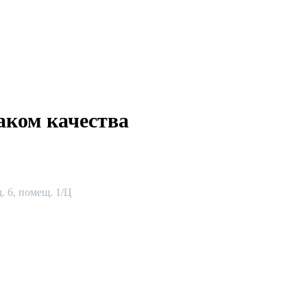
аком качества
. 6, помещ. 1/Ц