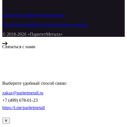
Политика конфиденциальности
Политика обработки персональных данных
© 2018-2026 «ПаритетМеталл»
Связаться с нами
Компания «Паритет Металл»
всегда готова ответить на ваши вопросы, помочь с подбором
металлопроката и оформить заказ.
Выберите удобный способ связи:
КОНТАКТЫ
zakaz@paritetmetall.ru
+7 (499) 678-01-23
https://t.me/paritetmetall
✕