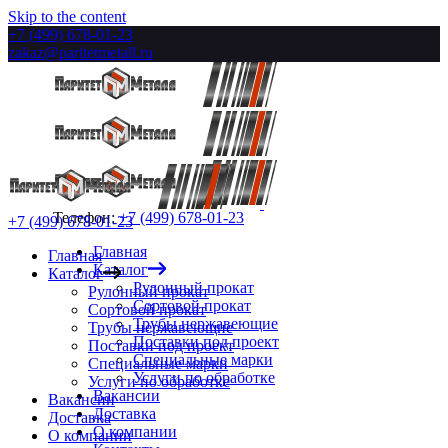
Skip to the content
+7 (499) 678-01-23
zakaz@paritetmetall.ru
Телефон:
+7 (499) 678-01-23
+7 (499) 678-01-23
Главная
Главная
Каталог
Каталог
Рулонный прокат
Рулонный прокат
Сортовой прокат
Сортовой прокат
Трубы нержавеющие
Трубы нержавеющие
Поставки под проект
Поставки под проект
Специальные марки
Специальные марки
Услуги по обработке
Услуги по обработке
Вакансии
Вакансии
Доставка
Доставка
О компании
О компании