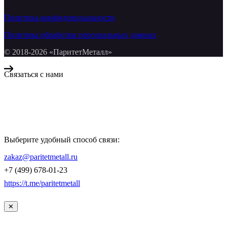
Политика конфиденциальности
Политика обработки персональных данных
© 2018-2026 «ПаритетМеталл»
Связаться с нами
Компания «Паритет Металл»
всегда готова ответить на ваши вопросы, помочь с подбором
металлопроката и оформить заказ.
Выберите удобный способ связи:
КОНТАКТЫ
zakaz@paritetmetall.ru
+7 (499) 678-01-23
https://t.me/paritetmetall
✕