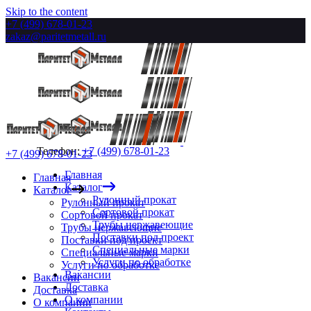
Skip to the content
+7 (499) 678-01-23
zakaz@paritetmetall.ru
Телефон:
+7 (499) 678-01-23
+7 (499) 678-01-23
Главная
Главная
Каталог
Каталог
Рулонный прокат
Рулонный прокат
Сортовой прокат
Сортовой прокат
Трубы нержавеющие
Трубы нержавеющие
Поставки под проект
Поставки под проект
Специальные марки
Специальные марки
Услуги по обработке
Услуги по обработке
Вакансии
Вакансии
Доставка
Доставка
О компании
О компании