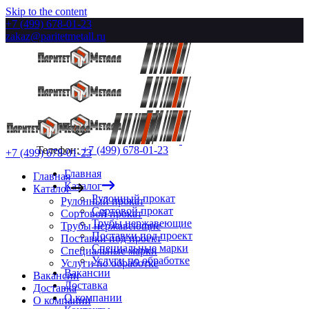
Skip to the content
+7 (499) 678-01-23
zakaz@paritetmetall.ru
Телефон:
+7 (499) 678-01-23
+7 (499) 678-01-23
Главная
Главная
Каталог
Каталог
Рулонный прокат
Рулонный прокат
Сортовой прокат
Сортовой прокат
Трубы нержавеющие
Трубы нержавеющие
Поставки под проект
Поставки под проект
Специальные марки
Специальные марки
Услуги по обработке
Услуги по обработке
Вакансии
Вакансии
Доставка
Доставка
О компании
О компании