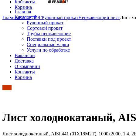
Контакты
Корзина
Главная
Каталог
Главная
КАТАЛОГ
Рулонный прокат
Нержавеющий лист
Лист хо
Рулонный прокат
Сортовой прокат
Трубы нержавеющие
Поставки под проект
Специальные марки
Услуги по обработке
Вакансии
Доставка
О компании
Контакты
Корзина
Лист холоднокатаный, AISI
Лист холоднокатаный, AISI 441 (01Х18М2Т), 1000х2000, 1.4, 2