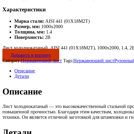
Характеристики
Марка стали:
AISI 441 (01Х18М2Т)
Размер, мм:
1000х2000
Толщина, мм:
1.4
Поверхность:
2B
Лист холоднокатаный, AISI 441 (01Х18М2Т), 1000х2000, 1.4, 2B
Добавить в корзину
Category:
Нержавеющий лист
Tags:
Нержавеющий лист
Рулонный
Описание
Детали
Описание
Лист холоднокатаный — это высококачественный стальной про
повышенной прочностью. Благодаря этим качествам, холоднок
техники. Он является отличной заготовкой для штамповки и ги
Детали