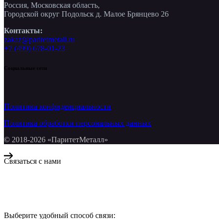
Россия, Московская область,
Городской округ Подольск д. Малое Брянцево 26
Контакты:
zakaz@paritetmetall.ru
+7 (499) 678-01-23
Социальные сети
Политика конфиденциальности
Политика обработки персональных данных
© 2018-2026 «ПаритетМеталл»
Связаться с нами
Компания «Паритет Металл»
всегда готова ответить на ваши вопросы, помочь с подбором ме
Выберите удобный способ связи: