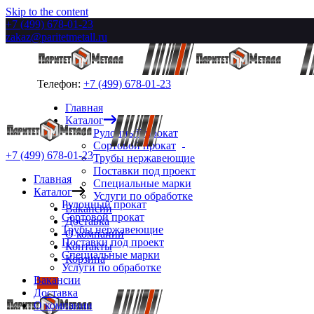
Skip to the content
+7 (499) 678-01-23
zakaz@paritetmetall.ru
Телефон:
+7 (499) 678-01-23
Главная
Каталог
Рулонный прокат
Сортовой прокат
+7 (499) 678-01-23
Трубы нержавеющие
Поставки под проект
Главная
Специальные марки
Каталог
Услуги по обработке
Рулонный прокат
Вакансии
Сортовой прокат
Доставка
Трубы нержавеющие
О компании
Поставки под проект
Контакты
Специальные марки
Корзина
Услуги по обработке
Вакансии
Доставка
О компании