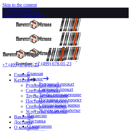
Skip to the content
+7 (499) 678-01-23
zakaz@paritetmetall.ru
Телефон:
+7 (499) 678-01-23
+7 (499) 678-01-23
Главная
Главная
Каталог
Каталог
Рулонный прокат
Рулонный прокат
Сортовой прокат
Сортовой прокат
Трубы нержавеющие
Трубы нержавеющие
Поставки под проект
Поставки под проект
Специальные марки
Специальные марки
Услуги по обработке
Услуги по обработке
Вакансии
Вакансии
Доставка
Доставка
О компании
О компании