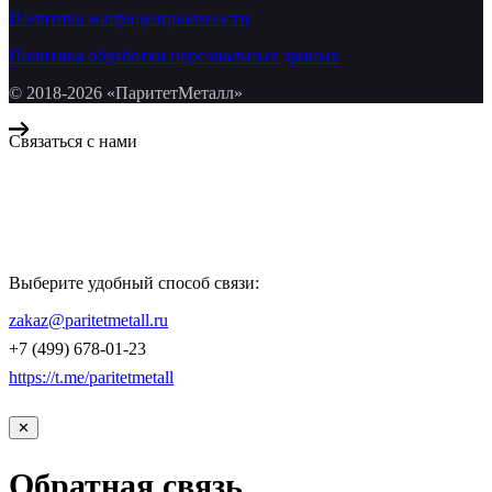
Политика конфиденциальности
Политика обработки персональных данных
© 2018-2026 «ПаритетМеталл»
Связаться с нами
Компания «Паритет Металл»
всегда готова ответить на ваши вопросы, помочь с подбором
металлопроката и оформить заказ.
Выберите удобный способ связи:
КОНТАКТЫ
zakaz@paritetmetall.ru
+7 (499) 678-01-23
https://t.me/paritetmetall
✕
Обратная связь