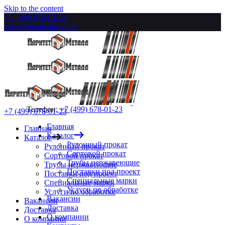
Skip to the content
+7 (499) 678-01-23
zakaz@paritetmetall.ru
Телефон:
+7 (499) 678-01-23
+7 (499) 678-01-23
Главная
Главная
Каталог
Каталог
Рулонный прокат
Рулонный прокат
Сортовой прокат
Сортовой прокат
Трубы нержавеющие
Трубы нержавеющие
Поставки под проект
Поставки под проект
Специальные марки
Специальные марки
Услуги по обработке
Услуги по обработке
Вакансии
Вакансии
Доставка
Доставка
О компании
О компании