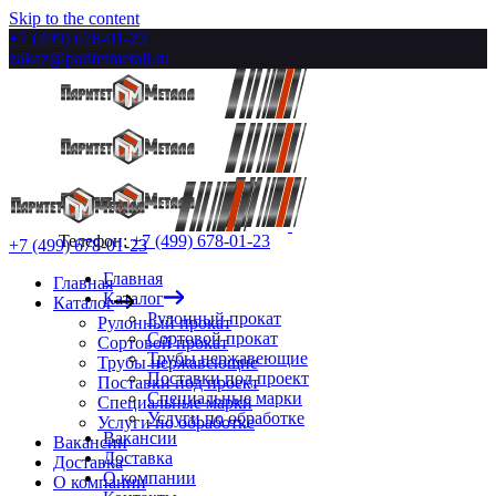
Skip to the content
+7 (499) 678-01-23
zakaz@paritetmetall.ru
Телефон:
+7 (499) 678-01-23
+7 (499) 678-01-23
Главная
Главная
Каталог
Каталог
Рулонный прокат
Рулонный прокат
Сортовой прокат
Сортовой прокат
Трубы нержавеющие
Трубы нержавеющие
Поставки под проект
Поставки под проект
Специальные марки
Специальные марки
Услуги по обработке
Услуги по обработке
Вакансии
Вакансии
Доставка
Доставка
О компании
О компании