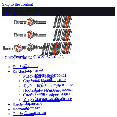
Skip to the content
+7 (499) 678-01-23
zakaz@paritetmetall.ru
Телефон:
+7 (499) 678-01-23
+7 (499) 678-01-23
Главная
Главная
Каталог
Каталог
Рулонный прокат
Рулонный прокат
Сортовой прокат
Сортовой прокат
Трубы нержавеющие
Трубы нержавеющие
Поставки под проект
Поставки под проект
Специальные марки
Специальные марки
Услуги по обработке
Услуги по обработке
Вакансии
Вакансии
Доставка
Доставка
О компании
О компании