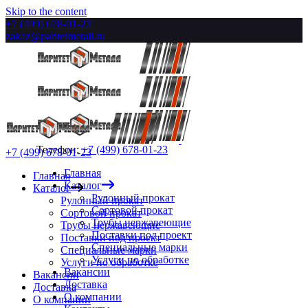
Skip to the content
+7 (499) 678-01-23
zakaz@paritetmetall.ru
Телефон:
+7 (499) 678-01-23
+7 (499) 678-01-23
Главная
Главная
Каталог
Каталог
Рулонный прокат
Рулонный прокат
Сортовой прокат
Сортовой прокат
Трубы нержавеющие
Трубы нержавеющие
Поставки под проект
Поставки под проект
Специальные марки
Специальные марки
Услуги по обработке
Услуги по обработке
Вакансии
Вакансии
Доставка
Доставка
О компании
О компании