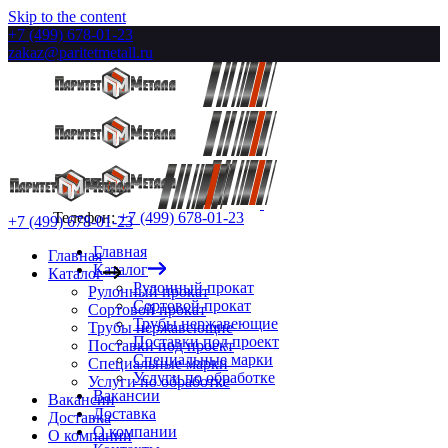
Skip to the content
+7 (499) 678-01-23
zakaz@paritetmetall.ru
Телефон:
+7 (499) 678-01-23
+7 (499) 678-01-23
Главная
Главная
Каталог
Каталог
Рулонный прокат
Рулонный прокат
Сортовой прокат
Сортовой прокат
Трубы нержавеющие
Трубы нержавеющие
Поставки под проект
Поставки под проект
Специальные марки
Специальные марки
Услуги по обработке
Услуги по обработке
Вакансии
Вакансии
Доставка
Доставка
О компании
О компании