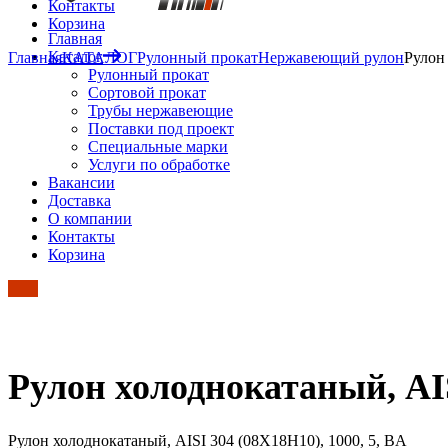
Контакты
Корзина
Главная
Каталог
Главная
КАТАЛОГ
Рулонный прокат
Нержавеющий рулон
Рулон
Рулонный прокат
Сортовой прокат
Трубы нержавеющие
Поставки под проект
Специальные марки
Услуги по обработке
Вакансии
Доставка
О компании
Контакты
Корзина
Рулон холоднокатаный, AIS
Рулон холоднокатаный, AISI 304 (08Х18Н10), 1000, 5, BA