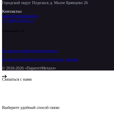
Городской округ Подольск д. Малое Брянцево 26
Контакты:
zakaz@paritetmetall.ru
+7 (499) 678-01-23
Социальные сети
Политика конфиденциальности
Политика обработки персональных данных
© 2018-2026 «ПаритетМеталл»
Связаться с нами
Компания «Паритет Металл»
всегда готова ответить на ваши вопросы, помочь с подбором ме
Выберите удобный способ связи:
КОНТАКТЫ