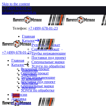
Skip to the content
+7 (499) 678-01-23
zakaz@paritetmetall.ru
Телефон:
+7 (499) 678-01-23
Главная
Каталог
Рулонный прокат
Сортовой прокат
+7 (499) 678-01-23
Трубы нержавеющие
Поставки под проект
Главная
Специальные марки
Каталог
Услуги по обработке
Рулонный прокат
Вакансии
Сортовой прокат
Доставка
Трубы нержавеющие
О компании
Поставки под проект
Контакты
Специальные марки
Корзина
Услуги по обработке
Вакансии
Доставка
О компании