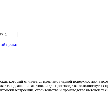
ty
ный прокат
окат, который отличается идеально гладкой поверхностью, выс
ляется идеальной заготовкой для производства холодногнутых 
автомобилестроении, строительстве и производстве бытовой тех