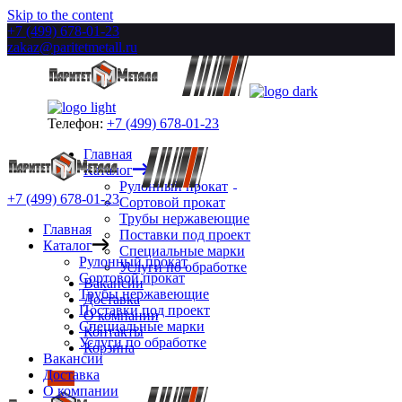
Skip to the content
+7 (499) 678-01-23
zakaz@paritetmetall.ru
Телефон:
+7 (499) 678-01-23
Главная
Каталог
Рулонный прокат
+7 (499) 678-01-23
Сортовой прокат
Трубы нержавеющие
Главная
Поставки под проект
Каталог
Специальные марки
Рулонный прокат
Услуги по обработке
Сортовой прокат
Вакансии
Трубы нержавеющие
Доставка
Поставки под проект
О компании
Специальные марки
Контакты
Услуги по обработке
Корзина
Вакансии
Доставка
О компании