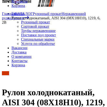
Контакты
Корзина
Главная
Главная
КАТАЛОГ
Рулонный прокат
Нержавеющий
Каталог
рулон
Рулон холоднокатаный, AISI 304 (08Х18Н10), 1219, 6,
Рулонный прокат
2B
Сортовой прокат
Трубы нержавеющие
Поставки под проект
Специальные марки
Услуги по обработке
Вакансии
Доставка
О компании
Контакты
Корзина
Рулон холоднокатаный,
AISI 304 (08Х18Н10), 1219,