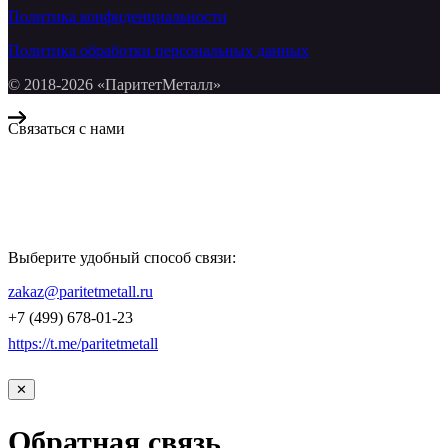
Политика конфиденциальности
Политика обработки персональных данных
© 2018-2026 «ПаритетМеталл»
Связаться с нами
Компания «Паритет Металл»
всегда готова ответить на ваши вопросы, помочь с подбором
металлопроката и оформить заказ.
Выберите удобный способ связи:
КОНТАКТЫ
zakaz@paritetmetall.ru
+7 (499) 678-01-23
https://t.me/paritetmetall
✕
Обратная связь