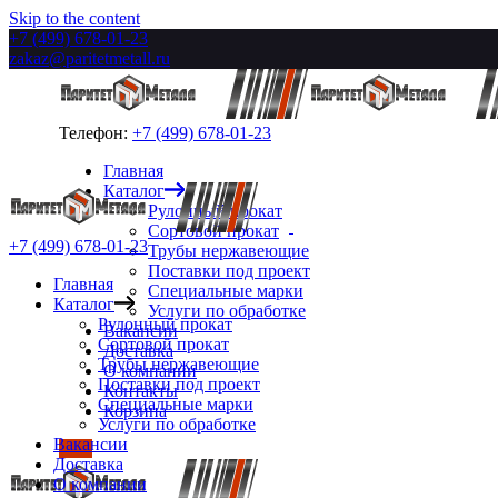
Skip to the content
+7 (499) 678-01-23
zakaz@paritetmetall.ru
Телефон:
+7 (499) 678-01-23
Главная
Каталог
Рулонный прокат
Сортовой прокат
+7 (499) 678-01-23
Трубы нержавеющие
Поставки под проект
Главная
Специальные марки
Каталог
Услуги по обработке
Рулонный прокат
Вакансии
Сортовой прокат
Доставка
Трубы нержавеющие
О компании
Поставки под проект
Контакты
Специальные марки
Корзина
Услуги по обработке
Вакансии
Доставка
О компании