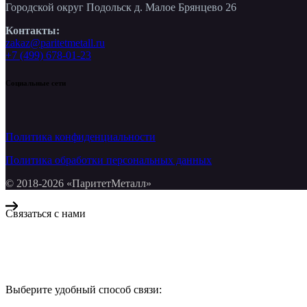
Городской округ Подольск д. Малое Брянцево 26
Контакты:
zakaz@paritetmetall.ru
+7 (499) 678-01-23
Социальные сети
Политика конфиденциальности
Политика обработки персональных данных
© 2018-2026 «ПаритетМеталл»
Связаться с нами
Компания «Паритет Металл»
всегда готова ответить на ваши вопросы, помочь с подбором ме
Выберите удобный способ связи:
КОНТАКТЫ