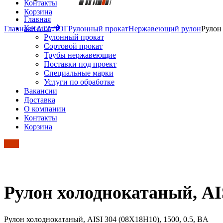
Контакты
Корзина
Главная
Каталог
Главная
КАТАЛОГ
Рулонный прокат
Нержавеющий рулон
Рулон
Рулонный прокат
Сортовой прокат
Трубы нержавеющие
Поставки под проект
Специальные марки
Услуги по обработке
Вакансии
Доставка
О компании
Контакты
Корзина
Рулон холоднокатаный, AIS
Рулон холоднокатаный, AISI 304 (08Х18Н10), 1500, 0.5, BA