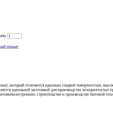
tity
ный прокат
окат, который отличается идеально гладкой поверхностью, выс
ляется идеальной заготовкой для производства холодногнутых 
автомобилестроении, строительстве и производстве бытовой тех