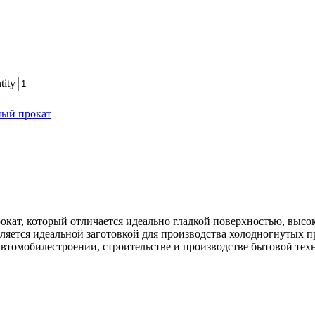
tity
ный прокат
окат, который отличается идеально гладкой поверхностью, выс
ляется идеальной заготовкой для производства холодногнутых 
автомобилестроении, строительстве и производстве бытовой тех