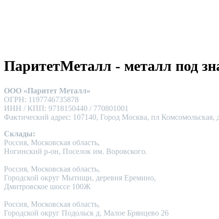
ПаритетМеталл - металл под зн
ООО «Паритет Металл»
ОГРН: 1197746735878
ИНН / КПП: 9718150440 / 770801001
Фактический адрес: 107140, Город Москва, пл Комсомольская, д
Склады:
Россия, Московская область,
Ногинский р-он, Поселок им. Воровского.
Россия, Московская область,
Городской округ Мытищи, деревня Еремино,
Дмитровское шоссе 100Ж
Россия, Московская область,
Городской округ Подольск д. Малое Брянцево 26