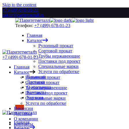
Skip to the content
+7 (499) 678-01-23
zakaz@paritetmetall.ru
Телефон:
+7 (499) 678-01-23
Главная
Каталог
Рулонный прокат
Сортовой прокат
Трубы нержавеющие
+7 (499) 678-01-23
Поставки под проект
Специальные марки
Главная
Услуги по обработке
Каталог
Вакансии
Рулонный прокат
Доставка
Сортовой прокат
О компании
Трубы нержавеющие
Контакты
Поставки под проект
Корзина
Специальные марки
Услуги по обработке
Вакансии
Доставка
О компании
Главная
Контакты
Каталог