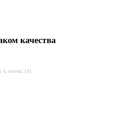
аком качества
. 6, помещ. 1/Ц