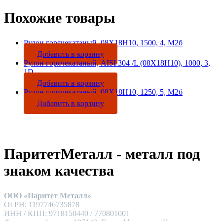
Похожие товары
Рулон горячекатаный, 08Х18Н10, 1500, 4, М2б
Добавить в корзину
Рулон горячекатаный, AISI 304 /L (08Х18Н10), 1000, 3,
1D
Добавить в корзину
Рулон горячекатаный, 08Х18Н10, 1250, 5, М2б
Добавить в корзину
ПаритетМеталл - металл под
знаком качества
ООО «Паритет Металл»
ОГРН: 1197746735878
ИНН / КПП: 9718150440 / 770801001