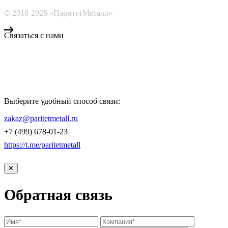
© 2018-2026 «ПаритетМеталл»
Связаться с нами
Компания «Паритет Металл»
всегда готова ответить на ваши вопросы, помочь с подбором
металлопроката и оформить заказ.
Выберите удобный способ связи:
КОНТАКТЫ
zakaz@paritetmetall.ru
+7 (499) 678-01-23
https://t.me/paritetmetall
✕
Обратная связь