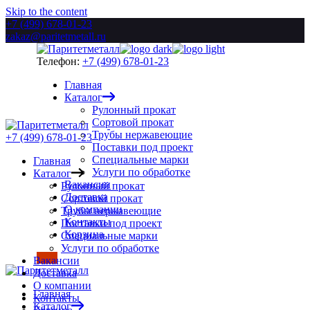
Skip to the content
+7 (499) 678-01-23
zakaz@paritetmetall.ru
Телефон:
+7 (499) 678-01-23
Главная
Каталог
Рулонный прокат
Сортовой прокат
Трубы нержавеющие
+7 (499) 678-01-23
Поставки под проект
Специальные марки
Главная
Услуги по обработке
Каталог
Вакансии
Рулонный прокат
Доставка
Сортовой прокат
О компании
Трубы нержавеющие
Контакты
Поставки под проект
Корзина
Специальные марки
Услуги по обработке
Вакансии
Доставка
О компании
Главная
Контакты
Каталог