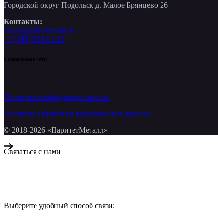
Городской округ Подольск д. Малое Брянцево 26
Контакты:
zakaz@paritetmetall.ru
+7 (499) 678-01-23
Социальные сети
Политика конфиденциальности
Политика обработки персональных данных
© 2018-2026 «ПаритетМеталл»
Связаться с нами
Компания «Паритет Металл»
всегда готова ответить на ваши вопросы, помочь с подбором ме
Выберите удобный способ связи:
КОНТАКТЫ