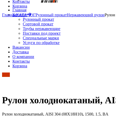
Контакты
Корзина
Главная
Каталог
Главная
КАТАЛОГ
Рулонный прокат
Нержавеющий рулон
Рулон
Рулонный прокат
Сортовой прокат
Трубы нержавеющие
Поставки под проект
Специальные марки
Услуги по обработке
Вакансии
Доставка
О компании
Контакты
Корзина
Рулон холоднокатаный, AIS
Рулон холоднокатаный, AISI 304 (08Х18Н10), 1500, 1.5, BA