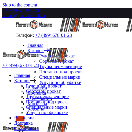
Skip to the content
+7 (499) 678-01-23
zakaz@paritetmetall.ru
Телефон:
+7 (499) 678-01-23
Главная
Каталог
Рулонный прокат
Сортовой прокат
+7 (499) 678-01-23
Трубы нержавеющие
Поставки под проект
Главная
Специальные марки
Каталог
Услуги по обработке
Рулонный прокат
Вакансии
Сортовой прокат
Доставка
Трубы нержавеющие
О компании
Поставки под проект
Контакты
Специальные марки
Корзина
Услуги по обработке
Вакансии
Доставка
О компании