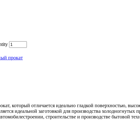
tity
ный прокат
окат, который отличается идеально гладкой поверхностью, выс
ляется идеальной заготовкой для производства холодногнутых 
автомобилестроении, строительстве и производстве бытовой тех