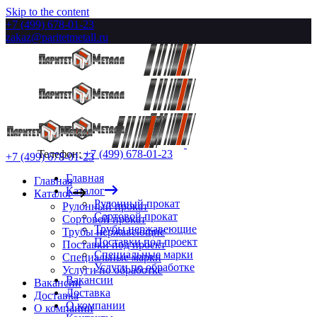
Skip to the content
+7 (499) 678-01-23
zakaz@paritetmetall.ru
Телефон:
+7 (499) 678-01-23
+7 (499) 678-01-23
Главная
Главная
Каталог
Каталог
Рулонный прокат
Рулонный прокат
Сортовой прокат
Сортовой прокат
Трубы нержавеющие
Трубы нержавеющие
Поставки под проект
Поставки под проект
Специальные марки
Специальные марки
Услуги по обработке
Услуги по обработке
Вакансии
Вакансии
Доставка
Доставка
О компании
О компании