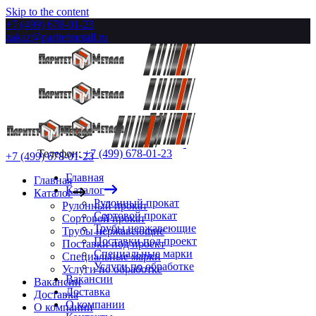
Skip to the content
+7 (499) 678-01-23
zakaz@paritetmetall.ru
Телефон:
+7 (499) 678-01-23
+7 (499) 678-01-23
Главная
Главная
Каталог
Каталог
Рулонный прокат
Рулонный прокат
Сортовой прокат
Сортовой прокат
Трубы нержавеющие
Трубы нержавеющие
Поставки под проект
Поставки под проект
Специальные марки
Специальные марки
Услуги по обработке
Услуги по обработке
Вакансии
Вакансии
Доставка
Доставка
О компании
О компании