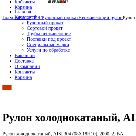
Контакты
Корзина
Главная
Каталог
Главная
КАТАЛОГ
Рулонный прокат
Нержавеющий рулон
Рулон
Рулонный прокат
Сортовой прокат
Трубы нержавеющие
Поставки под проект
Специальные марки
Услуги по обработке
Вакансии
Доставка
О компании
Контакты
Корзина
Рулон холоднокатаный, AIS
Рулон холоднокатаный, AISI 304 (08Х18Н10), 2000, 2, BA