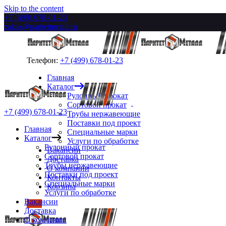
Skip to the content
+7 (499) 678-01-23
zakaz@paritetmetall.ru
Телефон:
+7 (499) 678-01-23
Главная
Каталог
Рулонный прокат
Сортовой прокат
+7 (499) 678-01-23
Трубы нержавеющие
Поставки под проект
Главная
Специальные марки
Каталог
Услуги по обработке
Рулонный прокат
Вакансии
Сортовой прокат
Доставка
Трубы нержавеющие
О компании
Поставки под проект
Контакты
Специальные марки
Корзина
Услуги по обработке
Вакансии
Доставка
О компании