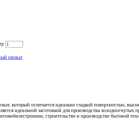
ty
ный прокат
окат, который отличается идеально гладкой поверхностью, выс
ляется идеальной заготовкой для производства холодногнутых 
автомобилестроении, строительстве и производстве бытовой тех