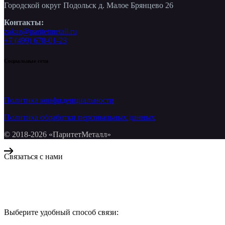
Городской округ Подольск д. Малое Брянцево 26
Контакты:
zakaz@paritetmetall.ru
+7 (499) 678-01-23
Социальные сети
Политика конфиденциальности
Политика обработки персональных данных
© 2018-2026 «ПаритетМеталл»
Связаться с нами
Компания «Паритет Металл»
всегда готова ответить на ваши вопросы, помочь с подбором ме
Выберите удобный способ связи:
КОНТАКТЫ