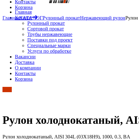
Контакты
Корзина
Главная
Каталог
Главная
КАТАЛОГ
Рулонный прокат
Нержавеющий рулон
Рулон
Рулонный прокат
Сортовой прокат
Трубы нержавеющие
Поставки под проект
Специальные марки
Услуги по обработке
Вакансии
Доставка
О компании
Контакты
Корзина
Рулон холоднокатаный, AIS
Рулон холоднокатаный, AISI 304L (03Х18Н9), 1000, 0.3, BA