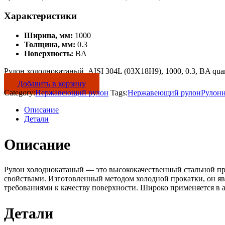
Характеристики
Ширина, мм:
1000
Толщина, мм:
0.3
Поверхность:
BA
Рулон холоднокатаный, AISI 304L (03Х18Н9), 1000, 0.3, BA quan
Добавить в корзину
Category:
Нержавеющий рулон
Tags:
Нержавеющий рулон
Рулон
Описание
Детали
Описание
Рулон холоднокатаный — это высококачественный стальной пр
свойствами. Изготовленный методом холодной прокатки, он яв
требованиями к качеству поверхности. Широко применяется в 
Детали