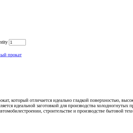
tity
ный прокат
окат, который отличается идеально гладкой поверхностью, выс
ляется идеальной заготовкой для производства холодногнутых 
автомобилестроении, строительстве и производстве бытовой тех