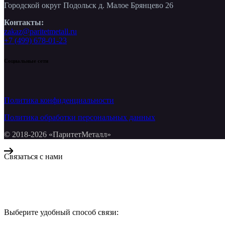
Городской округ Подольск д. Малое Брянцево 26
Контакты:
zakaz@paritetmetall.ru
+7 (499) 678-01-23
Социальные сети
Политика конфиденциальности
Политика обработки персональных данных
© 2018-2026 «ПаритетМеталл»
Связаться с нами
Компания «Паритет Металл»
всегда готова ответить на ваши вопросы, помочь с подбором ме
Выберите удобный способ связи:
КОНТАКТЫ