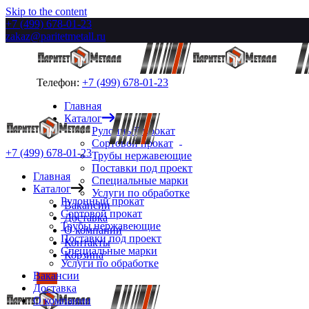
Skip to the content
+7 (499) 678-01-23
zakaz@paritetmetall.ru
Телефон:
+7 (499) 678-01-23
Главная
Каталог
Рулонный прокат
Сортовой прокат
+7 (499) 678-01-23
Трубы нержавеющие
Поставки под проект
Главная
Специальные марки
Каталог
Услуги по обработке
Рулонный прокат
Вакансии
Сортовой прокат
Доставка
Трубы нержавеющие
О компании
Поставки под проект
Контакты
Специальные марки
Корзина
Услуги по обработке
Вакансии
Доставка
О компании