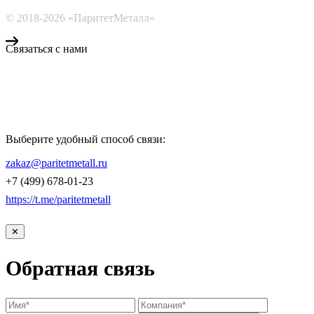
© 2018-2026 «ПаритетМеталл»
Связаться с нами
Компания «Паритет Металл»
всегда готова ответить на ваши вопросы, помочь с подбором
металлопроката и оформить заказ.
Выберите удобный способ связи:
КОНТАКТЫ
zakaz@paritetmetall.ru
+7 (499) 678-01-23
https://t.me/paritetmetall
✕
Обратная связь