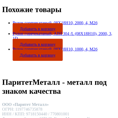
Похожие товары
Рулон горячекатаный, 08Х18Н10, 2000, 4, М2б
Добавить в корзину
Рулон горячекатаный, AISI 304 /L (08Х18Н10), 2000, 3,
1D
Добавить в корзину
Рулон горячекатаный, 08Х18Н10, 1000, 4, М2б
Добавить в корзину
ПаритетМеталл - металл под
знаком качества
ООО «Паритет Металл»
ОГРН: 1197746735878
ИНН / КПП: 9718150440 / 770801001