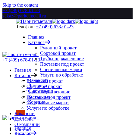
Skip to the content
+7 (499) 678-01-23
zakaz@paritetmetall.ru
Телефон:
+7 (499) 678-01-23
Главная
Каталог
Рулонный прокат
Сортовой прокат
Трубы нержавеющие
+7 (499) 678-01-23
Поставки под проект
Специальные марки
Главная
Услуги по обработке
Каталог
Вакансии
Рулонный прокат
Доставка
Сортовой прокат
О компании
Трубы нержавеющие
Контакты
Поставки под проект
Корзина
Специальные марки
Услуги по обработке
Вакансии
Доставка
О компании
Главная
Контакты
Каталог