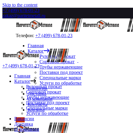
Skip to the content
+7 (499) 678-01-23
zakaz@paritetmetall.ru
Телефон:
+7 (499) 678-01-23
Главная
Каталог
Рулонный прокат
Сортовой прокат
+7 (499) 678-01-23
Трубы нержавеющие
Поставки под проект
Главная
Специальные марки
Каталог
Услуги по обработке
Рулонный прокат
Вакансии
Сортовой прокат
Доставка
Трубы нержавеющие
О компании
Поставки под проект
Контакты
Специальные марки
Корзина
Услуги по обработке
Вакансии
Доставка
О компании