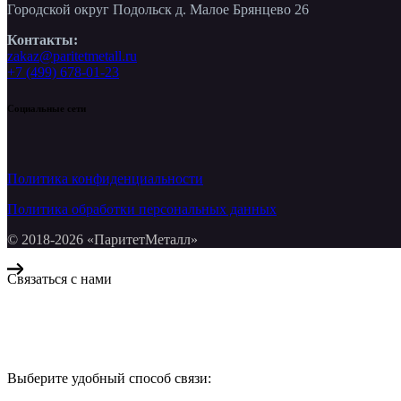
Городской округ Подольск д. Малое Брянцево 26
Контакты:
zakaz@paritetmetall.ru
+7 (499) 678-01-23
Социальные сети
Политика конфиденциальности
Политика обработки персональных данных
© 2018-2026 «ПаритетМеталл»
Связаться с нами
Компания «Паритет Металл»
всегда готова ответить на ваши вопросы, помочь с подбором ме
Выберите удобный способ связи:
КОНТАКТЫ