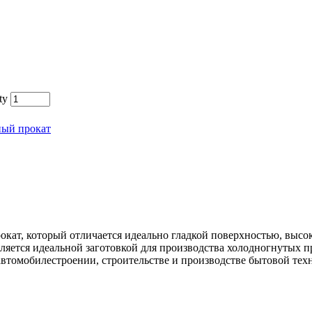
ty
ный прокат
окат, который отличается идеально гладкой поверхностью, выс
ляется идеальной заготовкой для производства холодногнутых 
автомобилестроении, строительстве и производстве бытовой тех