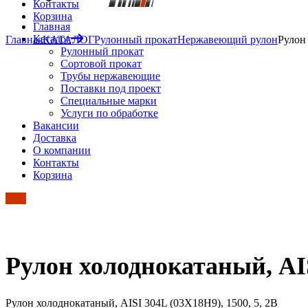
Контакты
Корзина
Главная
Каталог
Главная
КАТАЛОГ
Рулонный прокат
Нержавеющий рулон
Рулон 
Рулонный прокат
Сортовой прокат
Трубы нержавеющие
Поставки под проект
Специальные марки
Услуги по обработке
Вакансии
Доставка
О компании
Контакты
Корзина
Рулон холоднокатаный, AIS
Рулон холоднокатаный, AISI 304L (03Х18Н9), 1500, 5, 2B