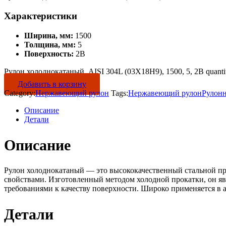
Характеристики
Ширина, мм:
1500
Толщина, мм:
5
Поверхность:
2B
Рулон холоднокатаный, AISI 304L (03Х18Н9), 1500, 5, 2B quanti
Добавить в корзину
Category:
Нержавеющий рулон
Tags:
Нержавеющий рулон
Рулон
Описание
Детали
Описание
Рулон холоднокатаный — это высококачественный стальной пр
свойствами. Изготовленный методом холодной прокатки, он яв
требованиями к качеству поверхности. Широко применяется в 
Детали