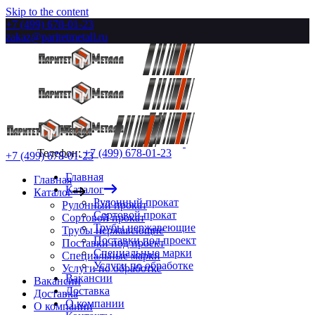
Skip to the content
+7 (499) 678-01-23
zakaz@paritetmetall.ru
Телефон:
+7 (499) 678-01-23
+7 (499) 678-01-23
Главная
Главная
Каталог
Каталог
Рулонный прокат
Рулонный прокат
Сортовой прокат
Сортовой прокат
Трубы нержавеющие
Трубы нержавеющие
Поставки под проект
Поставки под проект
Специальные марки
Специальные марки
Услуги по обработке
Услуги по обработке
Вакансии
Вакансии
Доставка
Доставка
О компании
О компании