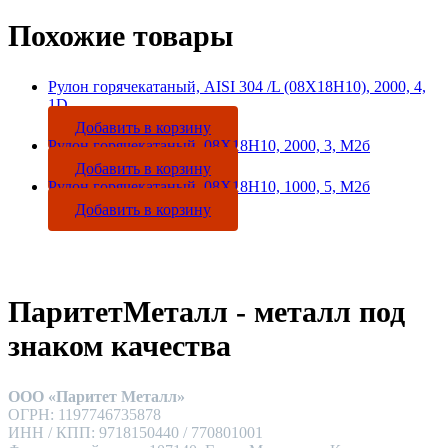
Похожие товары
Рулон горячекатаный, AISI 304 /L (08Х18Н10), 2000, 4,
1D
Добавить в корзину
Рулон горячекатаный, 08Х18Н10, 2000, 3, М2б
Добавить в корзину
Рулон горячекатаный, 08Х18Н10, 1000, 5, М2б
Добавить в корзину
ПаритетМеталл - металл под
знаком качества
ООО «Паритет Металл»
ОГРН: 1197746735878
ИНН / КПП: 9718150440 / 770801001