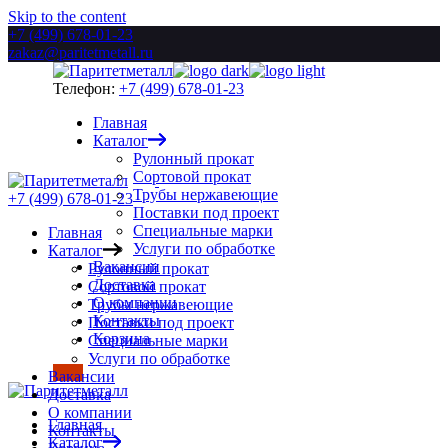
Skip to the content
+7 (499) 678-01-23
zakaz@paritetmetall.ru
Телефон:
+7 (499) 678-01-23
Главная
Каталог
Рулонный прокат
Сортовой прокат
Трубы нержавеющие
+7 (499) 678-01-23
Поставки под проект
Специальные марки
Главная
Услуги по обработке
Каталог
Вакансии
Рулонный прокат
Доставка
Сортовой прокат
О компании
Трубы нержавеющие
Контакты
Поставки под проект
Корзина
Специальные марки
Услуги по обработке
Вакансии
Доставка
О компании
Главная
Контакты
Каталог