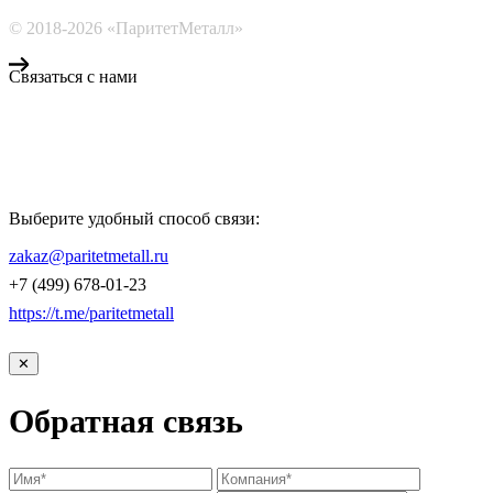
© 2018-2026 «ПаритетМеталл»
Связаться с нами
Компания «Паритет Металл»
всегда готова ответить на ваши вопросы, помочь с подбором
металлопроката и оформить заказ.
Выберите удобный способ связи:
КОНТАКТЫ
zakaz@paritetmetall.ru
+7 (499) 678-01-23
https://t.me/paritetmetall
✕
Обратная связь