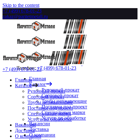
Skip to the content
+7 (499) 678-01-23
zakaz@paritetmetall.ru
Телефон:
+7 (499) 678-01-23
+7 (499) 678-01-23
Главная
Главная
Каталог
Каталог
Рулонный прокат
Рулонный прокат
Сортовой прокат
Сортовой прокат
Трубы нержавеющие
Трубы нержавеющие
Поставки под проект
Поставки под проект
Специальные марки
Специальные марки
Услуги по обработке
Услуги по обработке
Вакансии
Вакансии
Доставка
Доставка
О компании
О компании