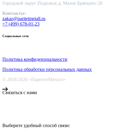
Городской округ Подольск д. Малое Брянцево 26
Контакты:
zakaz@paritetmetall.ru
+7 (499) 678-01-23
Социальные сети
Политика конфиденциальности
Политика обработки персональных данных
© 2018-2026 «ПаритетМеталл»
Связаться с нами
Компания «Паритет Металл»
всегда готова ответить на ваши вопросы, помочь с подбором ме
Выберите удобный способ связи:
КОНТАКТЫ