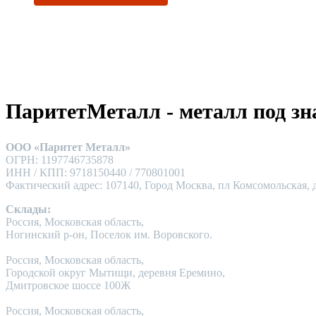
ПаритетМеталл - металл под зн
ООО «Паритет Металл»
ОГРН: 1197746735878
ИНН / КПП: 9718150440 / 770801001
Фактический адрес: 107140, Город Москва, пл Комсомольская, д
Склады:
Россия, Московская область,
Ногинский р-он, Поселок им. Воровского.
Россия, Московская область,
Городской округ Мытищи, деревня Еремино,
Дмитровское шоссе 100Ж
Россия, Московская область,