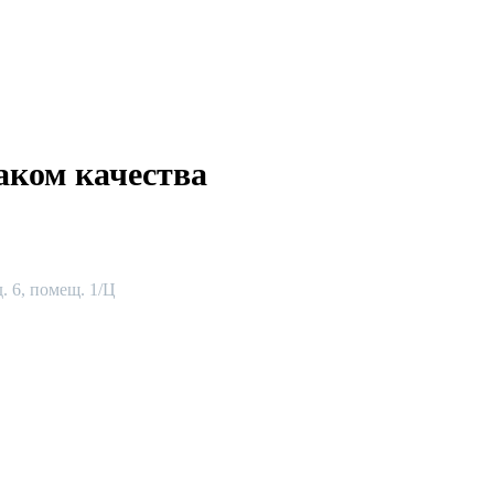
аком качества
. 6, помещ. 1/Ц