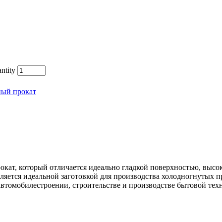
ntity
ный прокат
окат, который отличается идеально гладкой поверхностью, выс
ляется идеальной заготовкой для производства холодногнутых 
автомобилестроении, строительстве и производстве бытовой тех