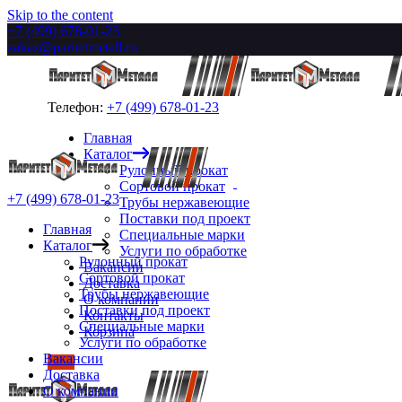
Skip to the content
+7 (499) 678-01-23
zakaz@paritetmetall.ru
Телефон:
+7 (499) 678-01-23
Главная
Каталог
Рулонный прокат
Сортовой прокат
+7 (499) 678-01-23
Трубы нержавеющие
Поставки под проект
Главная
Специальные марки
Каталог
Услуги по обработке
Рулонный прокат
Вакансии
Сортовой прокат
Доставка
Трубы нержавеющие
О компании
Поставки под проект
Контакты
Специальные марки
Корзина
Услуги по обработке
Вакансии
Доставка
О компании