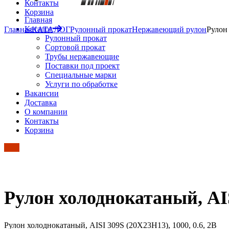
Контакты
Корзина
Главная
Каталог
Главная
КАТАЛОГ
Рулонный прокат
Нержавеющий рулон
Рулон 
Рулонный прокат
Сортовой прокат
Трубы нержавеющие
Поставки под проект
Специальные марки
Услуги по обработке
Вакансии
Доставка
О компании
Контакты
Корзина
Рулон холоднокатаный, AISI
Рулон холоднокатаный, AISI 309S (20Х23Н13), 1000, 0.6, 2B