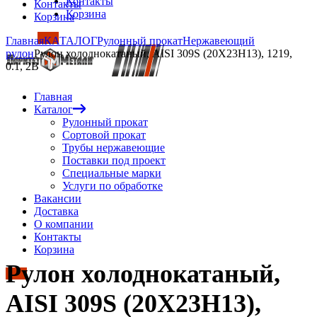
Контакты
Контакты
Корзина
Корзина
Главная
КАТАЛОГ
Рулонный прокат
Нержавеющий
рулон
Рулон холоднокатаный, AISI 309S (20Х23Н13), 1219,
0.1, 2B
Главная
Каталог
Рулонный прокат
Сортовой прокат
Трубы нержавеющие
Поставки под проект
Специальные марки
Услуги по обработке
Вакансии
Доставка
О компании
Контакты
Корзина
Рулон холоднокатаный,
AISI 309S (20Х23Н13),