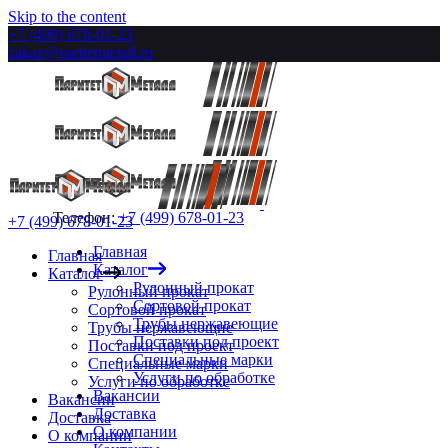
Skip to the content
+7 (499) 678-01-23
zakaz@paritetmetall.ru
Телефон:
+7 (499) 678-01-23
+7 (499) 678-01-23
Главная
Главная
Каталог
Каталог
Рулонный прокат
Рулонный прокат
Сортовой прокат
Сортовой прокат
Трубы нержавеющие
Трубы нержавеющие
Поставки под проект
Поставки под проект
Специальные марки
Специальные марки
Услуги по обработке
Услуги по обработке
Вакансии
Вакансии
Доставка
Доставка
О компании
О компании