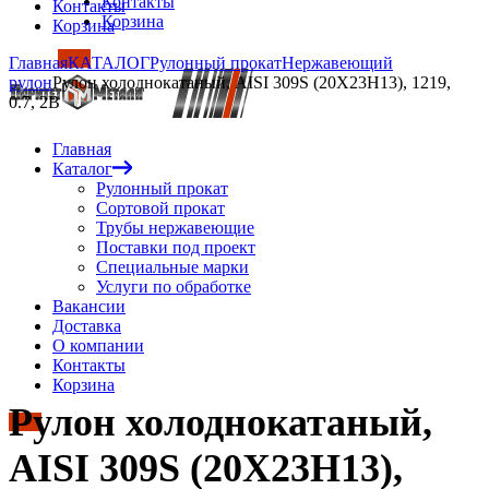
Контакты
Контакты
Корзина
Корзина
Главная
КАТАЛОГ
Рулонный прокат
Нержавеющий
рулон
Рулон холоднокатаный, AISI 309S (20Х23Н13), 1219,
0.7, 2B
Главная
Каталог
Рулонный прокат
Сортовой прокат
Трубы нержавеющие
Поставки под проект
Специальные марки
Услуги по обработке
Вакансии
Доставка
О компании
Контакты
Корзина
Рулон холоднокатаный,
AISI 309S (20Х23Н13),