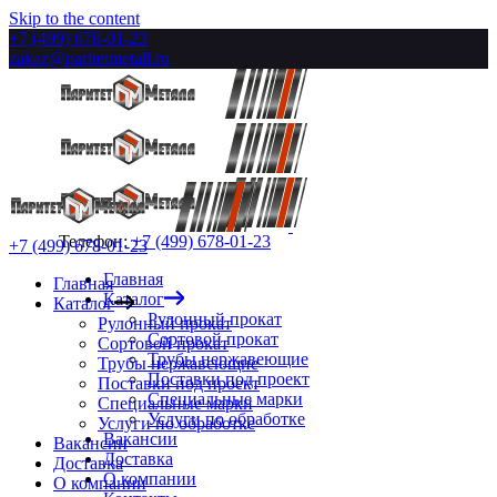
Skip to the content
+7 (499) 678-01-23
zakaz@paritetmetall.ru
Телефон:
+7 (499) 678-01-23
+7 (499) 678-01-23
Главная
Главная
Каталог
Каталог
Рулонный прокат
Рулонный прокат
Сортовой прокат
Сортовой прокат
Трубы нержавеющие
Трубы нержавеющие
Поставки под проект
Поставки под проект
Специальные марки
Специальные марки
Услуги по обработке
Услуги по обработке
Вакансии
Вакансии
Доставка
Доставка
О компании
О компании