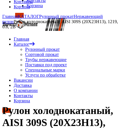
Контакты
Контакты
Корзина
Корзина
Главная
КАТАЛОГ
Рулонный прокат
Нержавеющий
рулон
Рулон холоднокатаный, AISI 309S (20Х23Н13), 1219,
0.8, 2B
Главная
Каталог
Рулонный прокат
Сортовой прокат
Трубы нержавеющие
Поставки под проект
Специальные марки
Услуги по обработке
Вакансии
Доставка
О компании
Контакты
Корзина
Рулон холоднокатаный,
AISI 309S (20Х23Н13),