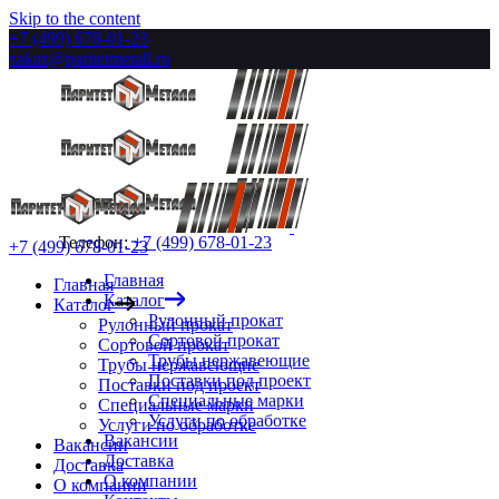
Skip to the content
+7 (499) 678-01-23
zakaz@paritetmetall.ru
Телефон:
+7 (499) 678-01-23
+7 (499) 678-01-23
Главная
Главная
Каталог
Каталог
Рулонный прокат
Рулонный прокат
Сортовой прокат
Сортовой прокат
Трубы нержавеющие
Трубы нержавеющие
Поставки под проект
Поставки под проект
Специальные марки
Специальные марки
Услуги по обработке
Услуги по обработке
Вакансии
Вакансии
Доставка
Доставка
О компании
О компании