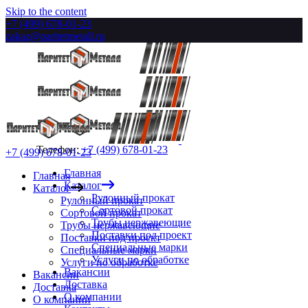
Skip to the content
+7 (499) 678-01-23
zakaz@paritetmetall.ru
Телефон:
+7 (499) 678-01-23
+7 (499) 678-01-23
Главная
Главная
Каталог
Каталог
Рулонный прокат
Рулонный прокат
Сортовой прокат
Сортовой прокат
Трубы нержавеющие
Трубы нержавеющие
Поставки под проект
Поставки под проект
Специальные марки
Специальные марки
Услуги по обработке
Услуги по обработке
Вакансии
Вакансии
Доставка
Доставка
О компании
О компании