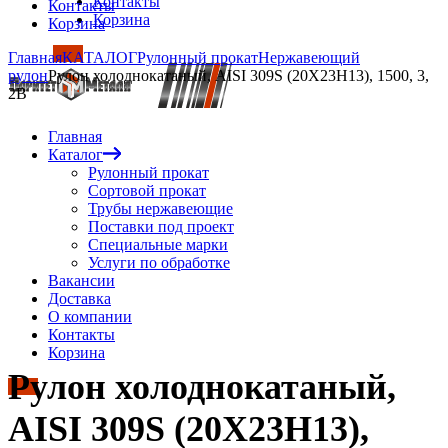
Контакты
Контакты
Корзина
Корзина
Главная
КАТАЛОГ
Рулонный прокат
Нержавеющий
рулон
Рулон холоднокатаный, AISI 309S (20Х23Н13), 1500, 3,
2B
Главная
Каталог
Рулонный прокат
Сортовой прокат
Трубы нержавеющие
Поставки под проект
Специальные марки
Услуги по обработке
Вакансии
Доставка
О компании
Контакты
Корзина
Рулон холоднокатаный,
AISI 309S (20Х23Н13),