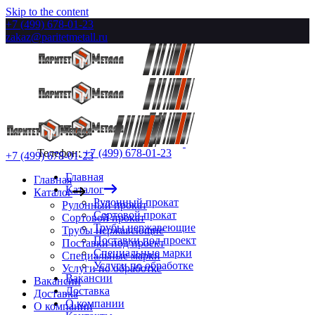
Skip to the content
+7 (499) 678-01-23
zakaz@paritetmetall.ru
Телефон:
+7 (499) 678-01-23
+7 (499) 678-01-23
Главная
Главная
Каталог
Каталог
Рулонный прокат
Рулонный прокат
Сортовой прокат
Сортовой прокат
Трубы нержавеющие
Трубы нержавеющие
Поставки под проект
Поставки под проект
Специальные марки
Специальные марки
Услуги по обработке
Услуги по обработке
Вакансии
Вакансии
Доставка
Доставка
О компании
О компании