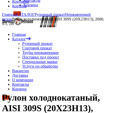
Контакты
Контакты
Корзина
Корзина
Главная
КАТАЛОГ
Рулонный прокат
Нержавеющий
рулон
Рулон холоднокатаный, AISI 309S (20Х23Н13), 2000,
0.1, 2B
Главная
Каталог
Рулонный прокат
Сортовой прокат
Трубы нержавеющие
Поставки под проект
Специальные марки
Услуги по обработке
Вакансии
Доставка
О компании
Контакты
Корзина
Рулон холоднокатаный,
AISI 309S (20Х23Н13),