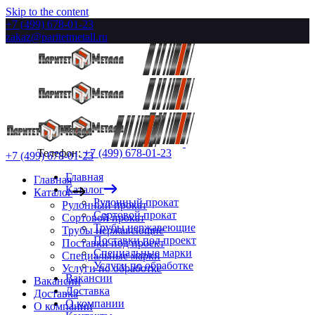
Skip to the content
+7 (499) 678-01-23
zakaz@paritetmetall.ru
Телефон:
+7 (499) 678-01-23
+7 (499) 678-01-23
Главная
Главная
Каталог
Каталог
Рулонный прокат
Рулонный прокат
Сортовой прокат
Сортовой прокат
Трубы нержавеющие
Трубы нержавеющие
Поставки под проект
Поставки под проект
Специальные марки
Специальные марки
Услуги по обработке
Услуги по обработке
Вакансии
Вакансии
Доставка
Доставка
О компании
О компании