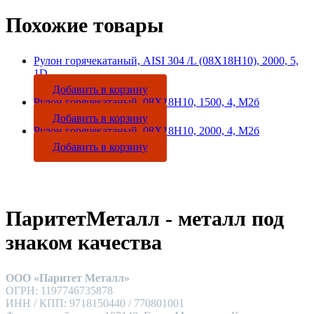
Похожие товары
Рулон горячекатаный, AISI 304 /L (08Х18Н10), 2000, 5,
1D
Добавить в корзину
Рулон горячекатаный, 08Х18Н10, 1500, 4, М2б
Добавить в корзину
Рулон горячекатаный, 08Х18Н10, 2000, 4, М2б
Добавить в корзину
ПаритетМеталл - металл под
знаком качества
ООО «Паритет Металл»
ОГРН: 1197746735878
ИНН / КПП: 9718150440 / 770801001