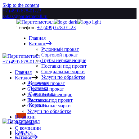
Skip to the content
+7 (499) 678-01-23
zakaz@paritetmetall.ru
Телефон:
+7 (499) 678-01-23
Главная
Каталог
Рулонный прокат
Сортовой прокат
Трубы нержавеющие
+7 (499) 678-01-23
Поставки под проект
Специальные марки
Главная
Услуги по обработке
Каталог
Вакансии
Рулонный прокат
Доставка
Сортовой прокат
О компании
Трубы нержавеющие
Контакты
Поставки под проект
Корзина
Специальные марки
Услуги по обработке
Вакансии
Доставка
О компании
Главная
Контакты
Каталог