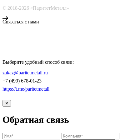
© 2018-2026 «ПаритетМеталл»
Связаться с нами
Компания «Паритет Металл»
всегда готова ответить на ваши вопросы, помочь с подбором
металлопроката и оформить заказ.
Выберите удобный способ связи:
КОНТАКТЫ
zakaz@paritetmetall.ru
+7 (499) 678-01-23
https://t.me/paritetmetall
✕
Обратная связь