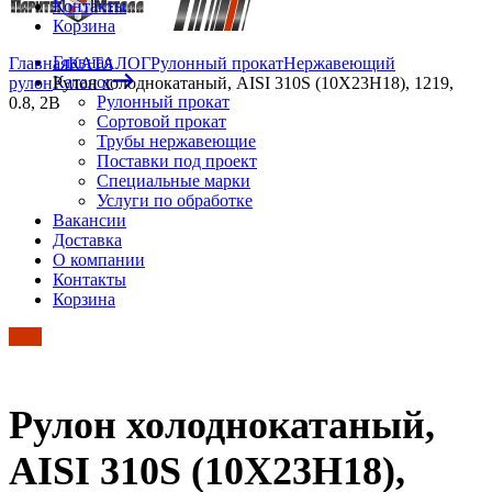
Контакты
Корзина
Главная
Главная
КАТАЛОГ
Рулонный прокат
Нержавеющий
Каталог
рулон
Рулон холоднокатаный, AISI 310S (10Х23Н18), 1219,
Рулонный прокат
0.8, 2B
Сортовой прокат
Трубы нержавеющие
Поставки под проект
Специальные марки
Услуги по обработке
Вакансии
Доставка
О компании
Контакты
Корзина
Рулон холоднокатаный,
AISI 310S (10Х23Н18),