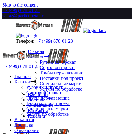
Skip to the content
+7 (499) 678-01-23
zakaz@paritetmetall.ru
Телефон:
+7 (499) 678-01-23
Главная
Каталог
Рулонный прокат
+7 (499) 678-01-23
Сортовой прокат
Трубы нержавеющие
Главная
Поставки под проект
Каталог
Специальные марки
Рулонный прокат
Услуги по обработке
Сортовой прокат
Вакансии
Трубы нержавеющие
Доставка
Поставки под проект
О компании
Специальные марки
Контакты
Услуги по обработке
Корзина
Вакансии
Доставка
О компании